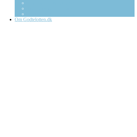
Dracula Bolcher (Mega)
The Fairytale Company
“Børnebixen” Abeleg.dk
Om Godtelotten.dk