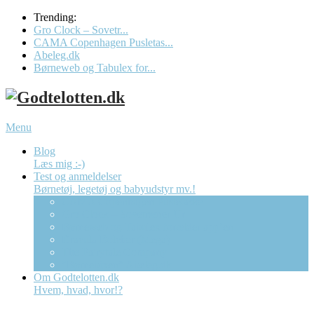
Trending:
Gro Clock – Sovetr...
CAMA Copenhagen Pusletas...
Abeleg.dk
Børneweb og Tabulex for...
Menu
Blog
Læs mig :-)
Test og anmeldelser
Børnetøj, legetøj og babyudstyr mv.!
CAMA Copenhagen Pusletaske
Gro Clock – Sovetræner Ur
Børneweb og Tabulex forælder app’en
Dracula Bolcher (Mega)
The Fairytale Company
“Børnebixen” Abeleg.dk
Om Godtelotten.dk
Hvem, hvad, hvor!?