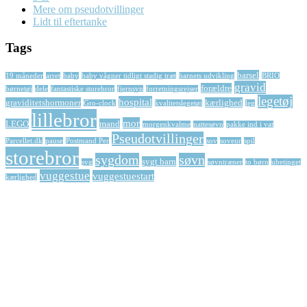
Mere om pseudotvillinger
Lidt til eftertanke
Tags
barsel
19 måneder
arret
baby
baby vågner tidligt stadig træt
barnets udvikling
BRIO
gravid
forældre
børnetøj
dele
fantastiske storebror
fjernsyn
forretningsrejser
legetøj
hospital
graviditetshormoner
kærlighed
Gro-clock
kvalitetslegetøj
leg
lillebror
mor
LEGO
mand
morgenkvalme
nattesøvn
pakke ind i vat
Pseudotvillinger
Parcellet.dk
pause
Postmand Per
sov
soveur
spil
storebror
sygdom
søvn
sygt barn
syg
søvntræner
to børn
ubetinget
vuggestue
vuggestuestart
kærlighed