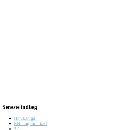
Seneste indlæg
Han kan gå!
EN lang lur – tak!
3 år