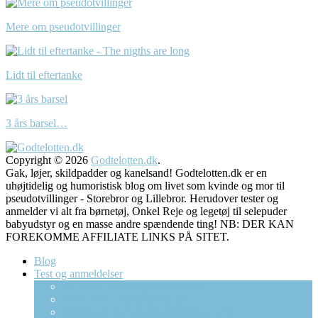
Mere om pseudotvillinger
Lidt til eftertanke
3 års barsel…
Copyright © 2026
Godtelotten.dk
.
Gak, løjer, skildpadder og kanelsand! Godtelotten.dk er en
uhøjtidelig og humoristisk blog om livet som kvinde og mor til
pseudotvillinger - Storebror og Lillebror. Herudover tester og
anmelder vi alt fra børnetøj, Onkel Reje og legetøj til selepuder
babyudstyr og en masse andre spændende ting! NB: DER KAN
FOREKOMME AFFILIATE LINKS PÅ SITET.
Blog
Test og anmeldelser
CAMA Copenhagen Pusletaske
Gro Clock – Sovetræner Ur
Børneweb og Tabulex forælder app’en