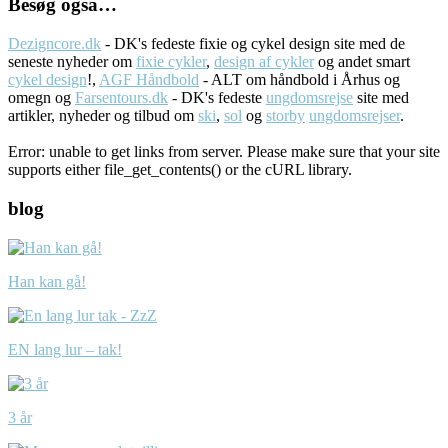
Besøg også…
Dezigncore.dk
- DK's fedeste fixie og cykel design site med de
seneste nyheder om
fixie cykler
,
design af cykler
og andet smart
cykel design
!,
AGF Håndbold
- ALT om håndbold i Århus og
omegn og
Farsentours.dk
- DK's fedeste
ungdomsrejse
site med
artikler, nyheder og tilbud om
ski
,
sol
og
storby
ungdomsrejser
.
Error: unable to get links from server. Please make sure that your site
supports either file_get_contents() or the cURL library.
blog
Han kan gå!
EN lang lur – tak!
3 år