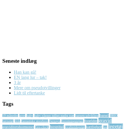
Seneste indlæg
Han kan gå!
EN lang lur – tak!
3 år
Mere om pseudotvillinger
Lidt til eftertanke
Tags
barsel
19 måneder
arret
baby
baby vågner tidligt stadig træt
barnets udvikling
BRIO
gravid
forældre
børnetøj
dele
fantastiske storebror
fjernsyn
forretningsrejser
legetøj
hospital
graviditetshormoner
kærlighed
Gro-clock
kvalitetslegetøj
leg