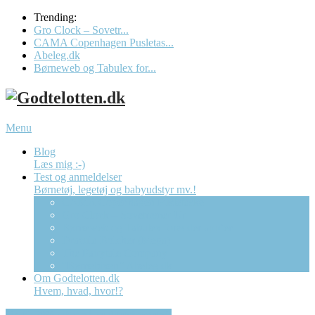
Trending:
Gro Clock – Sovetr...
CAMA Copenhagen Pusletas...
Abeleg.dk
Børneweb og Tabulex for...
Menu
Blog
Læs mig :-)
Test og anmeldelser
Børnetøj, legetøj og babyudstyr mv.!
CAMA Copenhagen Pusletaske
Gro Clock – Sovetræner Ur
Børneweb og Tabulex forælder app’en
Dracula Bolcher (Mega)
The Fairytale Company
“Børnebixen” Abeleg.dk
Om Godtelotten.dk
Hvem, hvad, hvor!?
Op til 50% rabat på kvalitetsbørnetøj!