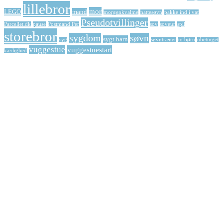
lillebror
mor
LEGO
mand
morgenkvalme
nattesøvn
pakke ind i vat
Pseudotvillinger
Parcellet.dk
pause
Postmand Per
sov
soveur
spil
storebror
sygdom
søvn
sygt barn
syg
søvntræner
to børn
ubetinget
vuggestue
vuggestuestart
kærlighed