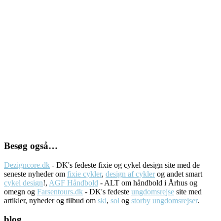
Besøg også…
Dezigncore.dk
- DK's fedeste fixie og cykel design site med de
seneste nyheder om
fixie cykler
,
design af cykler
og andet smart
cykel design
!,
AGF Håndbold
- ALT om håndbold i Århus og
omegn og
Farsentours.dk
- DK's fedeste
ungdomsrejse
site med
artikler, nyheder og tilbud om
ski
,
sol
og
storby
ungdomsrejser
.
blog