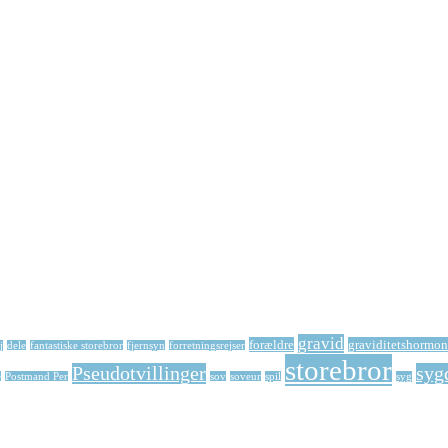
gravid
forældre
graviditetshormon
j
dele
fantastiske storebror
fjernsyn
forretningsrejser
storebror
Pseudotvillinger
syg
e
Postmand Per
sov
soveur
spil
syg