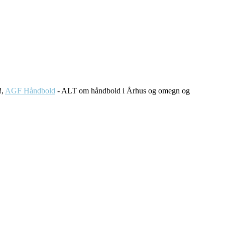
!,
AGF Håndbold
- ALT om håndbold i Århus og omegn og