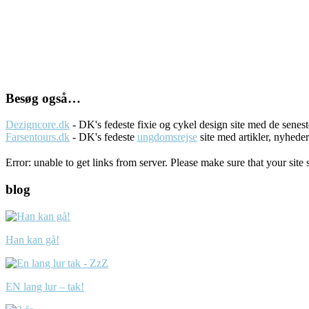
Besøg også…
Dezigncore.dk
- DK's fedeste fixie og cykel design site med de sene
Farsentours.dk
- DK's fedeste
ungdomsrejse
site med artikler, nyhede
Error: unable to get links from server. Please make sure that your site 
blog
Han kan gå!
EN lang lur – tak!