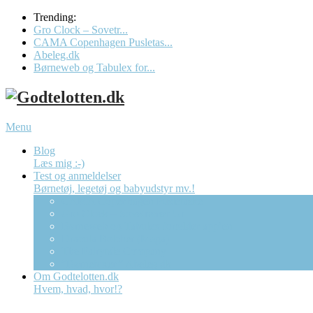
Trending:
Gro Clock – Sovetr...
CAMA Copenhagen Pusletas...
Abeleg.dk
Børneweb og Tabulex for...
Menu
Blog
Læs mig :-)
Test og anmeldelser
Børnetøj, legetøj og babyudstyr mv.!
CAMA Copenhagen Pusletaske
Gro Clock – Sovetræner Ur
Børneweb og Tabulex forælder app’en
Dracula Bolcher (Mega)
The Fairytale Company
“Børnebixen” Abeleg.dk
Om Godtelotten.dk
Hvem, hvad, hvor!?