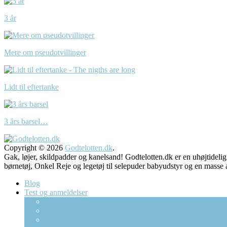
3 år
Mere om pseudotvillinger
Lidt til eftertanke
3 års barsel…
Copyright © 2026
Godtelotten.dk
.
Gak, løjer, skildpadder og kanelsand! Godtelotten.dk er en uhøjtidelig
børnetøj, Onkel Reje og legetøj til selepuder babyudstyr og 
Blog
Test og anmeldelser
CAMA Copenhagen Pusletaske
Gro Clock – Sovetræner Ur
Børneweb og Tabulex forælder app’en