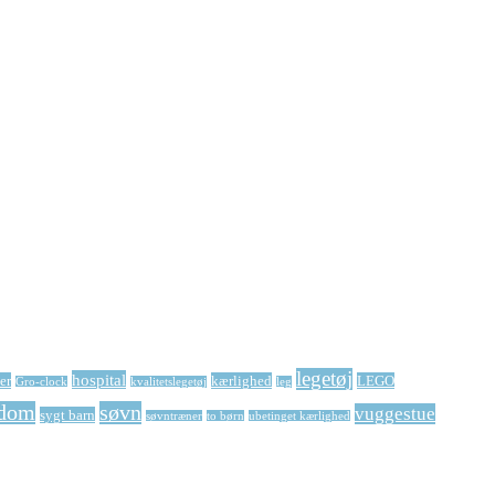
legetøj
hospital
er
kærlighed
LEGO
Gro-clock
kvalitetslegetøj
leg
dom
søvn
vuggestue
sygt barn
søvntræner
to børn
ubetinget kærlighed