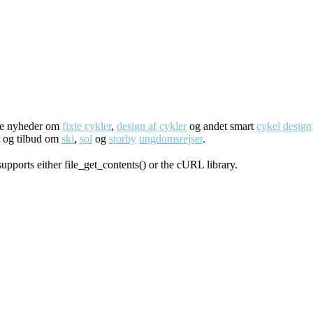
ste nyheder om
fixie cykler
,
design af cykler
og andet smart
cykel design
r og tilbud om
ski
,
sol
og
storby
ungdomsrejser
.
supports either file_get_contents() or the cURL library.