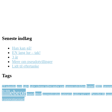
Seneste indlæg
Han kan gå!
EN lang lur – tak!
3 år
Mere om pseudotvillinger
Lidt til eftertanke
Tags
barsel
19 måneder
arret
baby
baby vågner tidligt stadig træt
barnets udvikling
BRIO
børnetø
lillebror
mor
mand
morgenkvalme
nattesøvn
pakke ind i vat
Parcellet.dk
paus
vuggestuestart