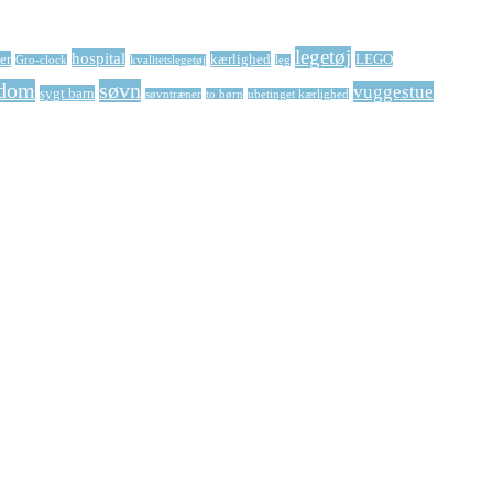
legetøj
hospital
er
kærlighed
LEGO
Gro-clock
kvalitetslegetøj
leg
dom
søvn
vuggestue
sygt barn
søvntræner
to børn
ubetinget kærlighed