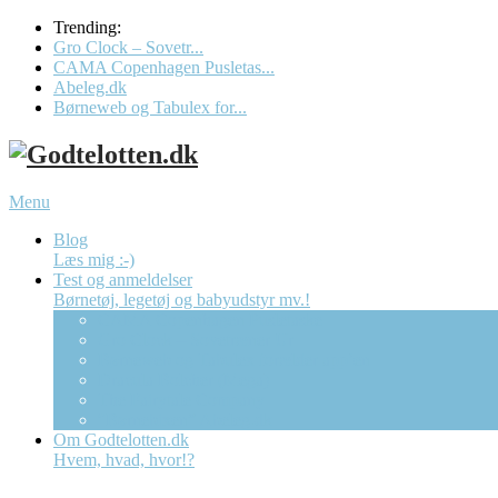
Trending:
Gro Clock – Sovetr...
CAMA Copenhagen Pusletas...
Abeleg.dk
Børneweb og Tabulex for...
Menu
Blog
Læs mig :-)
Test og anmeldelser
Børnetøj, legetøj og babyudstyr mv.!
CAMA Copenhagen Pusletaske
Gro Clock – Sovetræner Ur
Børneweb og Tabulex forælder app’en
Dracula Bolcher (Mega)
The Fairytale Company
“Børnebixen” Abeleg.dk
Om Godtelotten.dk
Hvem, hvad, hvor!?