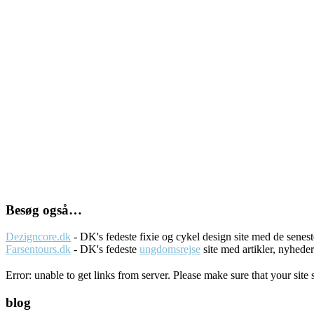
Besøg også…
Dezigncore.dk
- DK's fedeste fixie og cykel design site med de sene
Farsentours.dk
- DK's fedeste
ungdomsrejse
site med artikler, nyhede
Error: unable to get links from server. Please make sure that your site 
blog