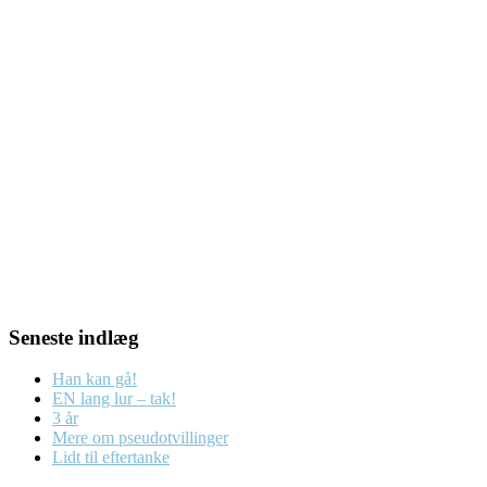
Seneste indlæg
Han kan gå!
EN lang lur – tak!
3 år
Mere om pseudotvillinger
Lidt til eftertanke