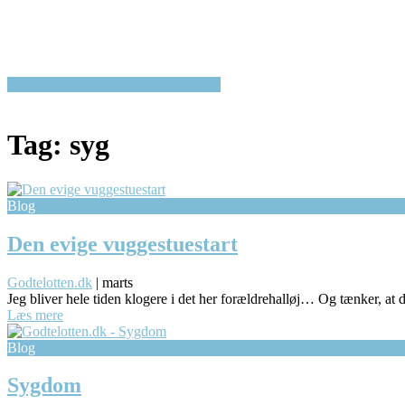
Op til 50% rabat på kvalitetsbørnetøj!
Tag:
syg
Blog
Den evige vuggestuestart
Godtelotten.dk
|
marts
Jeg bliver hele tiden klogere i det her forældrehalløj… Og tænker, at d
Læs mere
Blog
Sygdom