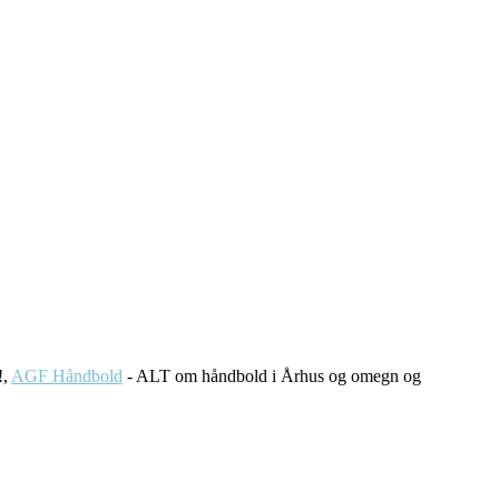
!,
AGF Håndbold
- ALT om håndbold i Århus og omegn og