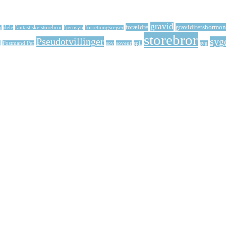
gravid
forældre
graviditetshormon
j
dele
fantastiske storebror
fjernsyn
forretningsrejser
storebror
Pseudotvillinger
syg
e
Postmand Per
sov
soveur
spil
syg