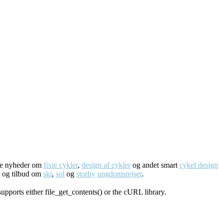
ste nyheder om
fixie cykler
,
design af cykler
og andet smart
cykel design
r og tilbud om
ski
,
sol
og
storby
ungdomsrejser
.
supports either file_get_contents() or the cURL library.