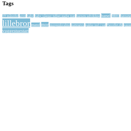
Tags
barsel
19 måneder
arret
baby
baby vågner tidligt stadig træt
barnets udvikling
BRIO
børnetø
lillebror
mor
mand
morgenkvalme
nattesøvn
pakke ind i vat
Parcellet.dk
paus
vuggestuestart