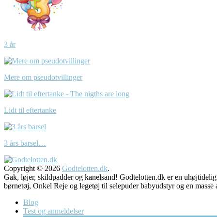
3 år
Mere om pseudotvillinger
Lidt til eftertanke
3 års barsel…
Copyright © 2026
Godtelotten.dk
.
Gak, løjer, skildpadder og kanelsand! Godtelotten.dk er en uhøjtidelig
børnetøj, Onkel Reje og legetøj til selepuder babyudstyr og 
Blog
Test og anmeldelser