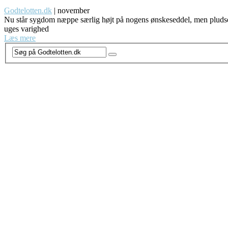
Godtelotten.dk
|
november
Nu står sygdom næppe særlig højt på nogens ønskeseddel, men pludseli
uges varighed
Læs mere