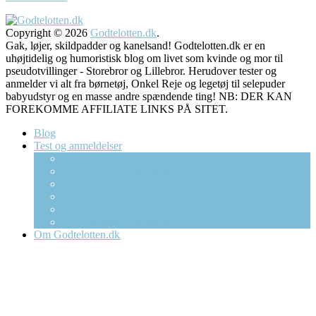
Copyright © 2026
Godtelotten.dk
.
Gak, løjer, skildpadder og kanelsand! Godtelotten.dk er en
uhøjtidelig og humoristisk blog om livet som kvinde og mor til
pseudotvillinger - Storebror og Lillebror. Herudover tester og
anmelder vi alt fra børnetøj, Onkel Reje og legetøj til selepuder
babyudstyr og en masse andre spændende ting! NB: DER KAN
FOREKOMME AFFILIATE LINKS PÅ SITET.
Blog
Test og anmeldelser
CAMA Copenhagen Pusletaske
Gro Clock – Sovetræner Ur
Børneweb og Tabulex forælder app’en
Dracula Bolcher (Mega)
The Fairytale Company
“Børnebixen” Abeleg.dk
Om Godtelotten.dk