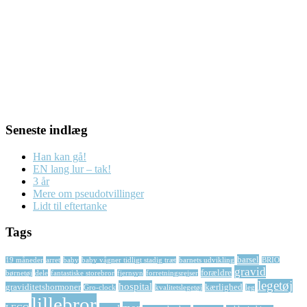
Seneste indlæg
Han kan gå!
EN lang lur – tak!
3 år
Mere om pseudotvillinger
Lidt til eftertanke
Tags
barsel
19 måneder
arret
baby
baby vågner tidligt stadig træt
barnets udvikling
BRIO
gravid
forældre
børnetøj
dele
fantastiske storebror
fjernsyn
forretningsrejser
legetøj
hospital
graviditetshormoner
kærlighed
Gro-clock
kvalitetslegetøj
leg
lillebror