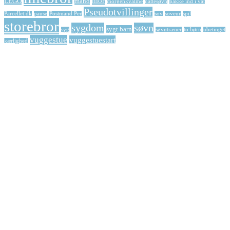
mor
LEGO
mand
morgenkvalme
nattesøvn
pakke ind i vat
Pseudotvillinger
Parcellet.dk
pause
Postmand Per
sov
soveur
spil
storebror
sygdom
søvn
sygt barn
syg
søvntræner
to børn
ubetinget
vuggestue
vuggestuestart
kærlighed