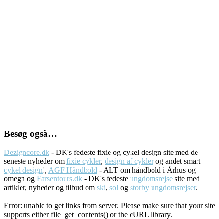
Besøg også…
Dezigncore.dk
- DK's fedeste fixie og cykel design site med de
seneste nyheder om
fixie cykler
,
design af cykler
og andet smart
cykel design
!,
AGF Håndbold
- ALT om håndbold i Århus og
omegn og
Farsentours.dk
- DK's fedeste
ungdomsrejse
site med
artikler, nyheder og tilbud om
ski
,
sol
og
storby
ungdomsrejser
.
Error: unable to get links from server. Please make sure that your site
supports either file_get_contents() or the cURL library.