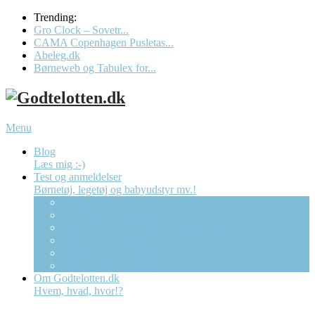
Trending:
Gro Clock – Sovetr...
CAMA Copenhagen Pusletas...
Abeleg.dk
Børneweb og Tabulex for...
Menu
Blog
Læs mig :-)
Test og anmeldelser
Børnetøj, legetøj og babyudstyr mv.!
CAMA Copenhagen Pusletaske
Gro Clock – Sovetræner Ur
Børneweb og Tabulex forælder app’en
Dracula Bolcher (Mega)
The Fairytale Company
“Børnebixen” Abeleg.dk
Om Godtelotten.dk
Hvem, hvad, hvor!?