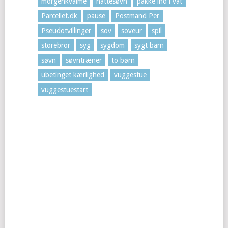
morgenkvalme
nattesøvn
pakke ind i vat
Parcellet.dk
pause
Postmand Per
Pseudotvillinger
sov
soveur
spil
storebror
syg
sygdom
sygt barn
søvn
søvntræner
to børn
ubetinget kærlighed
vuggestue
vuggestuestart