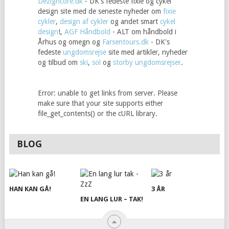
Dezigncore.dk
- DK's fedeste fixie og cykel
design site med de seneste nyheder om
fixie
cykler
,
design af cykler
og andet smart
cykel
design
!,
AGF Håndbold
- ALT om håndbold i
Århus og omegn og
Farsentours.dk
- DK's
fedeste
ungdomsrejse
site med artikler, nyheder
og tilbud om
ski
,
sol
og
storby
ungdomsrejser
.
Error: unable to get links from server. Please
make sure that your site supports either
file_get_contents() or the cURL library.
BLOG
HAN KAN GÅ!
3 ÅR
EN LANG LUR – TAK!