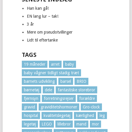
Han kan gå!
EN lang lur – tak!
3 år
Mere om pseudotvillinger
Lidt til eftertanke
TAGS
19 måneder
arret
baby
baby vågner tidligt stadig træt
barnets udvikling
barsel
BRIO
børnetøj
dele
fantastiske storebror
fjernsyn
forretningsrejser
forældre
gravid
graviditetshormoner
Gro-clock
hospital
kvalitetslegetøj
kærlighed
leg
legetøj
LEGO
lillebror
mand
mor