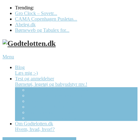
Trending:
Gro Clock – Sovetr...
CAMA Copenhagen Pusletas...
Abeleg.dk
Børneweb og Tabulex for...
Menu
Blog
Læs mig :-)
Test og anmeldelser
Børnetøj, legetøj og babyudstyr mv.!
CAMA Copenhagen Pusletaske
Gro Clock – Sovetræner Ur
Børneweb og Tabulex forælder app’en
Dracula Bolcher (Mega)
The Fairytale Company
“Børnebixen” Abeleg.dk
Om Godtelotten.dk
Hvem, hvad, hvor!?
Op til 50% rabat på kvalitetsbørnetøj!