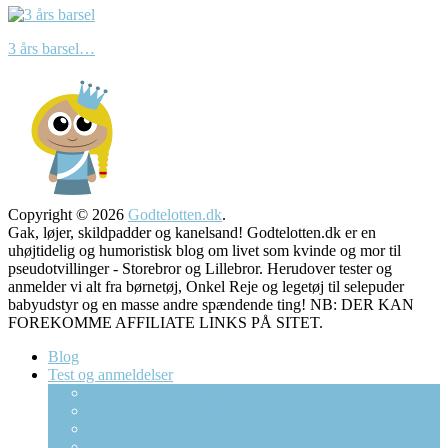
3 års barsel…
Copyright © 2026
Godtelotten.dk
.
Gak, løjer, skildpadder og kanelsand! Godtelotten.dk er en
uhøjtidelig og humoristisk blog om livet som kvinde og mor til
pseudotvillinger - Storebror og Lillebror. Herudover tester og
anmelder vi alt fra børnetøj, Onkel Reje og legetøj til selepuder
babyudstyr og en masse andre spændende ting! NB: DER KAN
FOREKOMME AFFILIATE LINKS PÅ SITET.
Blog
Test og anmeldelser
CAMA Copenhagen Pusletaske
Gro Clock – Sovetræner Ur
Børneweb og Tabulex forælder app’en
Dracula Bolcher (Mega)