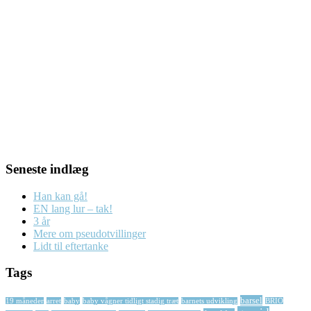
Seneste indlæg
Han kan gå!
EN lang lur – tak!
3 år
Mere om pseudotvillinger
Lidt til eftertanke
Tags
barsel
19 måneder
arret
baby
baby vågner tidligt stadig træt
barnets udvikling
BRIO