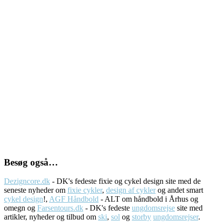
Besøg også…
Dezigncore.dk
- DK's fedeste fixie og cykel design site med de
seneste nyheder om
fixie cykler
,
design af cykler
og andet smart
cykel design
!,
AGF Håndbold
- ALT om håndbold i Århus og
omegn og
Farsentours.dk
- DK's fedeste
ungdomsrejse
site med
artikler, nyheder og tilbud om
ski
,
sol
og
storby
ungdomsrejser
.