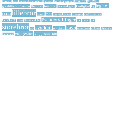
gravid
forældre
børnetøj
dele
fantastiske storebror
fjernsyn
forretningsrejser
legetøj
hospital
graviditetshormoner
kærlighed
Gro-clock
kvalitetslegetøj
leg
lillebror
mor
LEGO
mand
morgenkvalme
nattesøvn
pakke ind i vat
Pseudotvillinger
Parcellet.dk
pause
Postmand Per
sov
soveur
spil
storebror
sygdom
søvn
sygt barn
syg
søvntræner
to børn
ubetinget
vuggestue
vuggestuestart
kærlighed