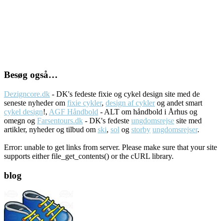
Besøg også…
Dezigncore.dk
- DK's fedeste fixie og cykel design site med de
seneste nyheder om
fixie cykler
,
design af cykler
og andet smart
cykel design
!,
AGF Håndbold
- ALT om håndbold i Århus og
omegn og
Farsentours.dk
- DK's fedeste
ungdomsrejse
site med
artikler, nyheder og tilbud om
ski
,
sol
og
storby
ungdomsrejser
.
Error: unable to get links from server. Please make sure that your site
supports either file_get_contents() or the cURL library.
blog