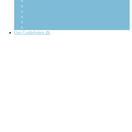
CAMA Copenhagen Pusletaske
Gro Clock – Sovetræner Ur
Børneweb og Tabulex forælder app’en
Dracula Bolcher (Mega)
The Fairytale Company
“Børnebixen” Abeleg.dk
Om Godtelotten.dk