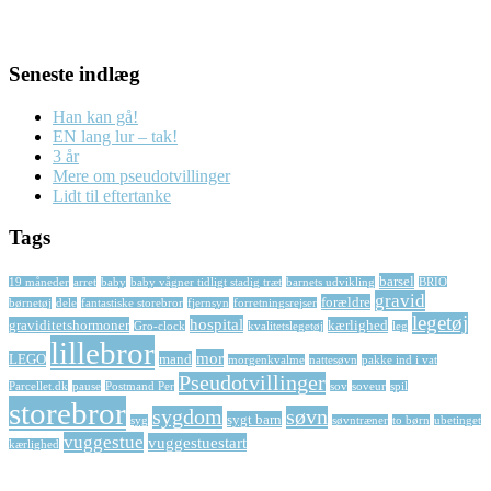
Seneste indlæg
Han kan gå!
EN lang lur – tak!
3 år
Mere om pseudotvillinger
Lidt til eftertanke
Tags
barsel
19 måneder
arret
baby
baby vågner tidligt stadig træt
barnets udvikling
BRIO
gravid
forældre
børnetøj
dele
fantastiske storebror
fjernsyn
forretningsrejser
legetøj
hospital
graviditetshormoner
kærlighed
Gro-clock
kvalitetslegetøj
leg
lillebror
mor
LEGO
mand
morgenkvalme
nattesøvn
pakke ind i vat
Pseudotvillinger
Parcellet.dk
pause
Postmand Per
sov
soveur
spil
storebror
sygdom
søvn
sygt barn
syg
søvntræner
to børn
ubetinget
vuggestue
vuggestuestart
kærlighed