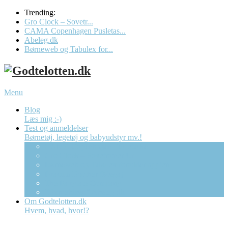
Trending:
Gro Clock – Sovetr...
CAMA Copenhagen Pusletas...
Abeleg.dk
Børneweb og Tabulex for...
Menu
Blog
Læs mig :-)
Test og anmeldelser
Børnetøj, legetøj og babyudstyr mv.!
CAMA Copenhagen Pusletaske
Gro Clock – Sovetræner Ur
Børneweb og Tabulex forælder app’en
Dracula Bolcher (Mega)
The Fairytale Company
“Børnebixen” Abeleg.dk
Om Godtelotten.dk
Hvem, hvad, hvor!?