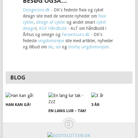
BESØG OGSÅ…
Dezigncore.dk
- DK's fedeste fixie og cykel
design site med de seneste nyheder om
fixie
cykler
,
design af cykler
og andet smart
cykel
design
!,
AGF Håndbold
- ALT om håndbold i
Århus og omegn og
Farsentours.dk
- DK's
fedeste
ungdomsrejse
site med artikler, nyheder
og tilbud om
ski
,
sol
og
storby
ungdomsrejser
.
BLOG
HAN KAN GÅ!
3 ÅR
EN LANG LUR – TAK!