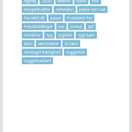
legetøj
LEGO
lillebror
mand
mor
morgenkvalme
nattesøvn
pakke ind i vat
Parcellet.dk
pause
Postmand Per
Pseudotvillinger
sov
soveur
spil
storebror
syg
sygdom
sygt barn
søvn
søvntræner
to børn
ubetinget kærlighed
vuggestue
vuggestuestart