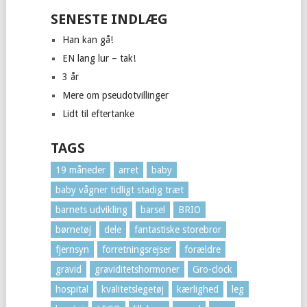
SENESTE INDLÆG
Han kan gå!
EN lang lur – tak!
3 år
Mere om pseudotvillinger
Lidt til eftertanke
TAGS
19 måneder
arret
baby
baby vågner tidligt stadig træt
barnets udvikling
barsel
BRIO
børnetøj
dele
fantastiske storebror
fjernsyn
forretningsrejser
forældre
gravid
graviditetshormoner
Gro-clock
hospital
kvalitetslegetøj
kærlighed
leg