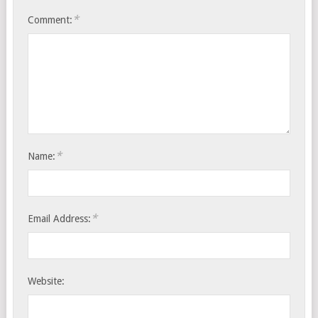
*
Comment:
*
Name:
*
Email Address:
Website: