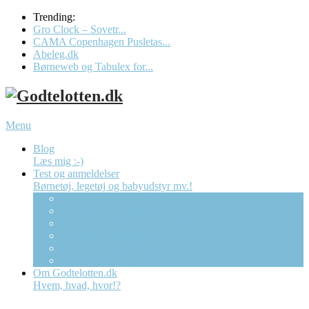
Trending:
Gro Clock – Sovetr...
CAMA Copenhagen Pusletas...
Abeleg.dk
Børneweb og Tabulex for...
Menu
Blog
Læs mig :-)
Test og anmeldelser
Børnetøj, legetøj og babyudstyr mv.!
CAMA Copenhagen Pusletaske
Gro Clock – Sovetræner Ur
Børneweb og Tabulex forælder app’en
Dracula Bolcher (Mega)
The Fairytale Company
“Børnebixen” Abeleg.dk
Om Godtelotten.dk
Hvem, hvad, hvor!?