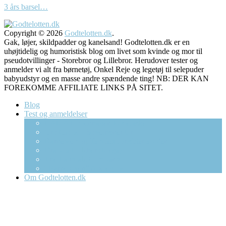
3 års barsel…
Copyright © 2026
Godtelotten.dk
.
Gak, løjer, skildpadder og kanelsand! Godtelotten.dk er en
uhøjtidelig og humoristisk blog om livet som kvinde og mor til
pseudotvillinger - Storebror og Lillebror. Herudover tester og
anmelder vi alt fra børnetøj, Onkel Reje og legetøj til selepuder
babyudstyr og en masse andre spændende ting! NB: DER KAN
FOREKOMME AFFILIATE LINKS PÅ SITET.
Blog
Test og anmeldelser
CAMA Copenhagen Pusletaske
Gro Clock – Sovetræner Ur
Børneweb og Tabulex forælder app’en
Dracula Bolcher (Mega)
The Fairytale Company
“Børnebixen” Abeleg.dk
Om Godtelotten.dk