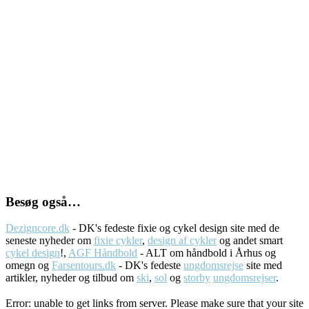
Besøg også…
Dezigncore.dk
- DK's fedeste fixie og cykel design site med de
seneste nyheder om
fixie cykler
,
design af cykler
og andet smart
cykel design
!,
AGF Håndbold
- ALT om håndbold i Århus og
omegn og
Farsentours.dk
- DK's fedeste
ungdomsrejse
site med
artikler, nyheder og tilbud om
ski
,
sol
og
storby
ungdomsrejser
.
Error: unable to get links from server. Please make sure that your site