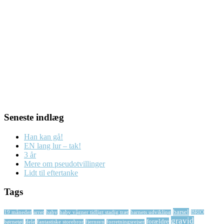
Seneste indlæg
Han kan gå!
EN lang lur – tak!
3 år
Mere om pseudotvillinger
Lidt til eftertanke
Tags
barsel
19 måneder
arret
baby
baby vågner tidligt stadig træt
barnets udvikling
BRIO
gravid
forældre
børnetøj
dele
fantastiske storebror
fjernsyn
forretningsrejser