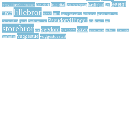
legetøj
hospital
graviditetshormoner
kærlighed
Gro-clock
kvalitetslegetøj
leg
lillebror
mor
LEGO
mand
morgenkvalme
nattesøvn
pakke ind i vat
Pseudotvillinger
Parcellet.dk
pause
Postmand Per
sov
soveur
spil
storebror
sygdom
søvn
sygt barn
syg
søvntræner
to børn
ubetinget
vuggestue
vuggestuestart
kærlighed