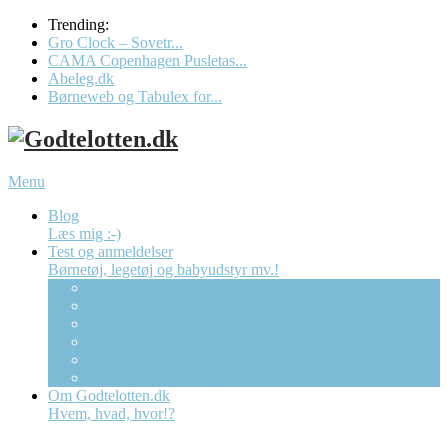
Trending:
Gro Clock – Sovetr...
CAMA Copenhagen Pusletas...
Abeleg.dk
Børneweb og Tabulex for...
Menu
Blog
Læs mig :-)
Test og anmeldelser
Børnetøj, legetøj og babyudstyr mv.!
CAMA Copenhagen Pusletaske
Gro Clock – Sovetræner Ur
Børneweb og Tabulex forælder app’en
Dracula Bolcher (Mega)
The Fairytale Company
“Børnebixen” Abeleg.dk
Om Godtelotten.dk
Hvem, hvad, hvor!?