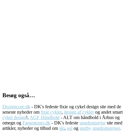
Besøg også…
Dezigncore.dk
- DK's fedeste fixie og cykel design site med de
seneste nyheder om
fixie cykler
,
design af cykler
og andet smart
cykel design
!,
AGF Håndbold
- ALT om håndbold i Århus og
omegn og
Farsentours.dk
- DK's fedeste
ungdomsrejse
site med
artikler, nyheder og tilbud om
ski
,
sol
og
storby
ungdomsrejser
.