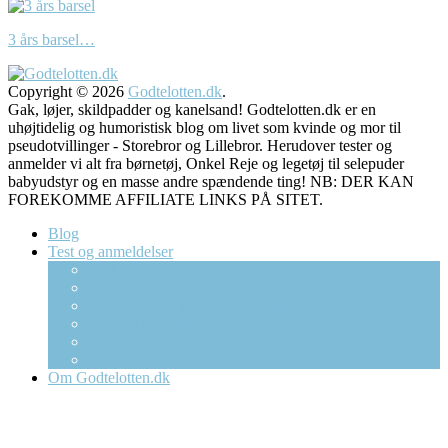
3 års barsel…
Copyright © 2026
Godtelotten.dk
.
Gak, løjer, skildpadder og kanelsand! Godtelotten.dk er en
uhøjtidelig og humoristisk blog om livet som kvinde og mor til
pseudotvillinger - Storebror og Lillebror. Herudover tester og
anmelder vi alt fra børnetøj, Onkel Reje og legetøj til selepuder
babyudstyr og en masse andre spændende ting! NB: DER KAN
FOREKOMME AFFILIATE LINKS PÅ SITET.
Blog
Test og anmeldelser
CAMA Copenhagen Pusletaske
Gro Clock – Sovetræner Ur
Børneweb og Tabulex forælder app’en
Dracula Bolcher (Mega)
The Fairytale Company
“Børnebixen” Abeleg.dk
Om Godtelotten.dk