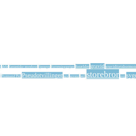
gravid
forældre
graviditetshormon
j
dele
fantastiske storebror
fjernsyn
forretningsrejser
storebror
Pseudotvillinger
syg
e
Postmand Per
sov
soveur
spil
syg