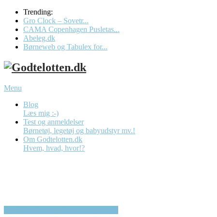
Trending:
Gro Clock – Sovetr...
CAMA Copenhagen Pusletas...
Abeleg.dk
Børneweb og Tabulex for...
Menu
Blog
Læs mig :-)
Test og anmeldelser
Børnetøj, legetøj og babyudstyr mv.!
Om Godtelotten.dk
Hvem, hvad, hvor!?
Op til 50% rabat på kvalitetsbørnetøj!