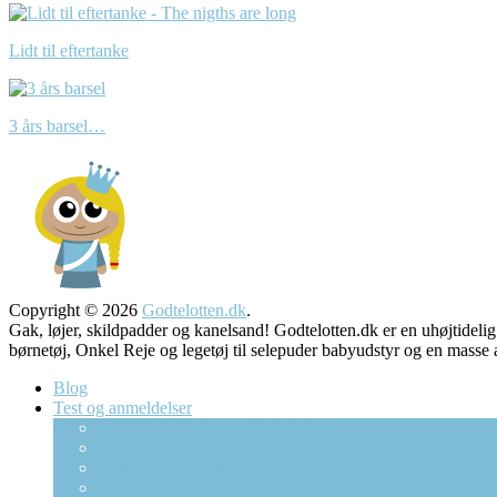
Lidt til eftertanke
3 års barsel…
Copyright © 2026
Godtelotten.dk
.
Gak, løjer, skildpadder og kanelsand! Godtelotten.dk er en uhøjtidelig
børnetøj, Onkel Reje og legetøj til selepuder babyudstyr og 
Blog
Test og anmeldelser
CAMA Copenhagen Pusletaske
Gro Clock – Sovetræner Ur
Børneweb og Tabulex forælder app’en
Dracula Bolcher (Mega)