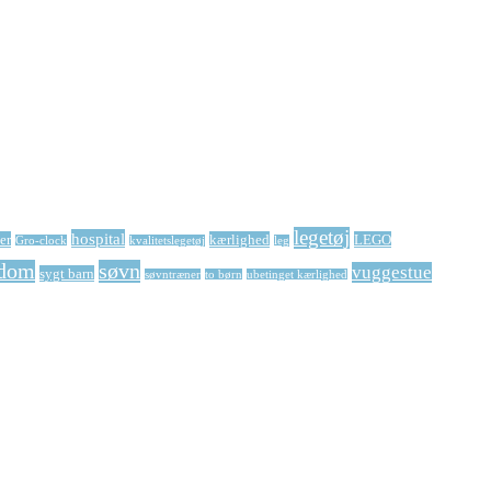
legetøj
hospital
er
kærlighed
LEGO
Gro-clock
kvalitetslegetøj
leg
dom
søvn
vuggestue
sygt barn
søvntræner
to børn
ubetinget kærlighed