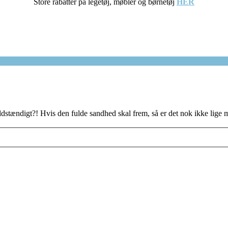
Store rabatter på legetøj, møbler og børnetøj
HER
dstændigt?! Hvis den fulde sandhed skal frem, så er det nok ikke lige 