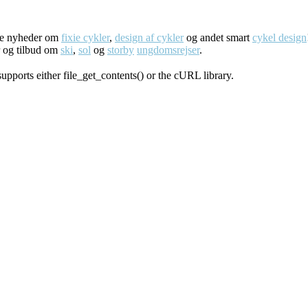
ste nyheder om
fixie cykler
,
design af cykler
og andet smart
cykel design
r og tilbud om
ski
,
sol
og
storby
ungdomsrejser
.
supports either file_get_contents() or the cURL library.