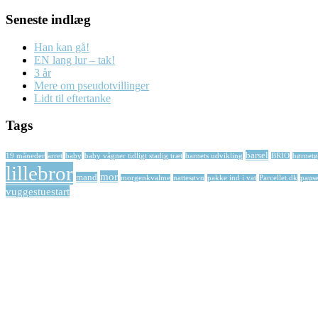
Seneste indlæg
Han kan gå!
EN lang lur – tak!
3 år
Mere om pseudotvillinger
Lidt til eftertanke
Tags
barsel
19 måneder
arret
baby
baby vågner tidligt stadig træt
barnets udvikling
BRIO
børnetø
lillebror
mor
mand
morgenkvalme
nattesøvn
pakke ind i vat
Parcellet.dk
paus
vuggestuestart