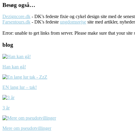
Besøg også…
Dezigncore.dk
- DK's fedeste fixie og cykel design site med de sene
Farsentours.dk
- DK's fedeste
ungdomsrejse
site med artikler, nyhede
Error: unable to get links from server. Please make sure that your site 
blog
Han kan gå!
EN lang lur – tak!
3 år
Mere om pseudotvillinger