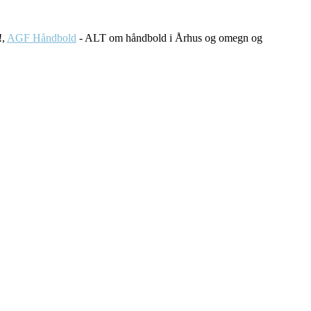
!,
AGF Håndbold
- ALT om håndbold i Århus og omegn og