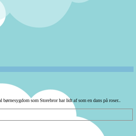
mal børnesygdom som Storebror har lidt af som en dans på roser..