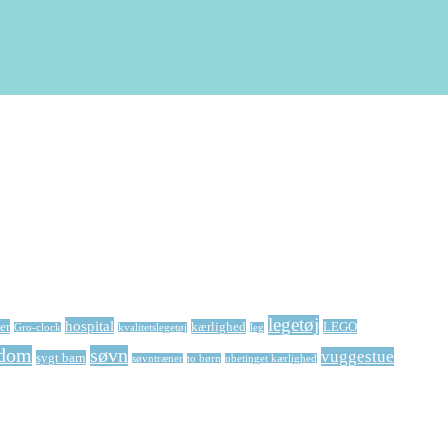
legetøj
hospital
er
kærlighed
LEGO
Gro-clock
kvalitetslegetøj
leg
dom
søvn
vuggestue
sygt barn
søvntræner
to børn
ubetinget kærlighed