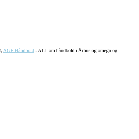
!,
AGF Håndbold
- ALT om håndbold i Århus og omegn og