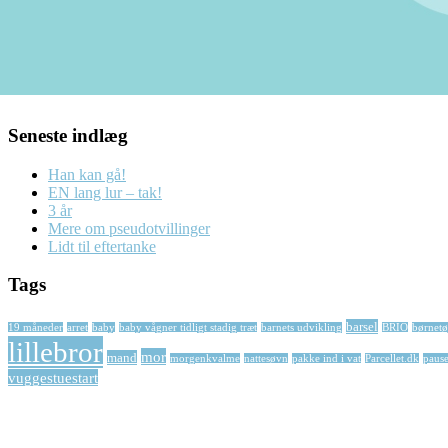
Seneste indlæg
Han kan gå!
EN lang lur – tak!
3 år
Mere om pseudotvillinger
Lidt til eftertanke
Tags
barsel
19 måneder
arret
baby
baby vågner tidligt stadig træt
barnets udvikling
BRIO
børnetø
lillebror
mor
mand
morgenkvalme
nattesøvn
pakke ind i vat
Parcellet.dk
paus
vuggestuestart