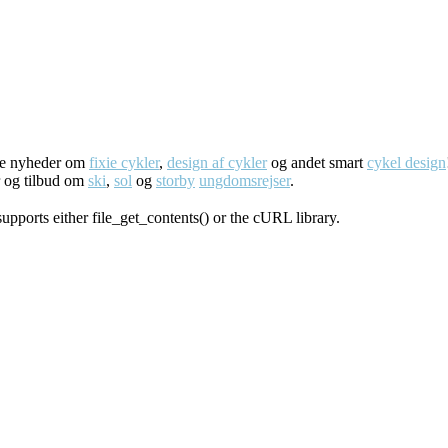
ste nyheder om
fixie cykler
,
design af cykler
og andet smart
cykel design
r og tilbud om
ski
,
sol
og
storby
ungdomsrejser
.
supports either file_get_contents() or the cURL library.