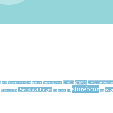
gravid
forældre
graviditetshormon
j
dele
fantastiske storebror
fjernsyn
forretningsrejser
storebror
Pseudotvillinger
syg
e
Postmand Per
sov
soveur
spil
syg