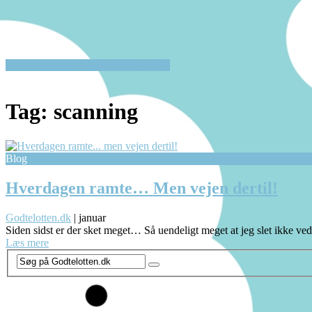
Op til 50% rabat på kvalitetsbørnetøj!
Tag:
scanning
Blog
Hverdagen ramte… Men vejen dertil!
Godtelotten.dk
|
januar
Siden sidst er der sket meget… Så uendeligt meget at jeg slet ikke ved
Læs mere