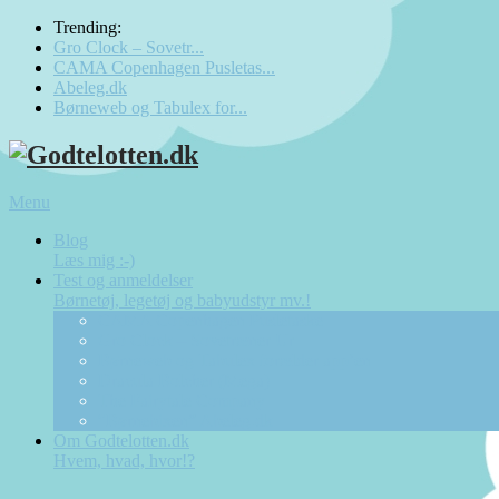
Trending:
Gro Clock – Sovetr...
CAMA Copenhagen Pusletas...
Abeleg.dk
Børneweb og Tabulex for...
Menu
Blog
Læs mig :-)
Test og anmeldelser
Børnetøj, legetøj og babyudstyr mv.!
CAMA Copenhagen Pusletaske
Gro Clock – Sovetræner Ur
Børneweb og Tabulex forælder app’en
Dracula Bolcher (Mega)
The Fairytale Company
“Børnebixen” Abeleg.dk
Om Godtelotten.dk
Hvem, hvad, hvor!?