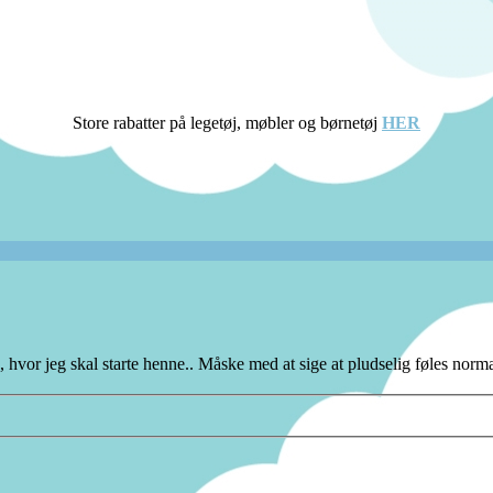
Store rabatter på legetøj, møbler og børnetøj
HER
, hvor jeg skal starte henne.. Måske med at sige at pludselig føles nor