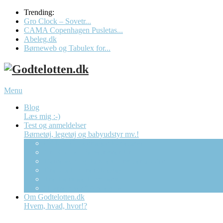
Trending:
Gro Clock – Sovetr...
CAMA Copenhagen Pusletas...
Abeleg.dk
Børneweb og Tabulex for...
Menu
Blog
Læs mig :-)
Test og anmeldelser
Børnetøj, legetøj og babyudstyr mv.!
CAMA Copenhagen Pusletaske
Gro Clock – Sovetræner Ur
Børneweb og Tabulex forælder app’en
Dracula Bolcher (Mega)
The Fairytale Company
“Børnebixen” Abeleg.dk
Om Godtelotten.dk
Hvem, hvad, hvor!?