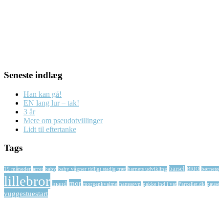
Seneste indlæg
Han kan gå!
EN lang lur – tak!
3 år
Mere om pseudotvillinger
Lidt til eftertanke
Tags
barsel
19 måneder
arret
baby
baby vågner tidligt stadig træt
barnets udvikling
BRIO
børnetø
lillebror
mor
mand
morgenkvalme
nattesøvn
pakke ind i vat
Parcellet.dk
paus
vuggestuestart