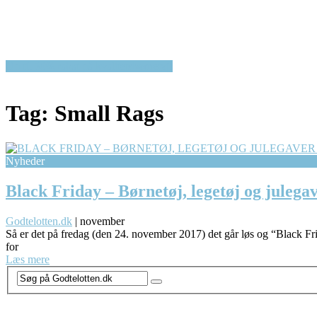
Op til 50% rabat på kvalitetsbørnetøj!
Tag:
Small Rags
Nyheder
Black Friday – Børnetøj, legetøj og julega
Godtelotten.dk
|
november
Så er det på fredag (den 24. november 2017) det går løs og “Black Fri
for
Læs mere