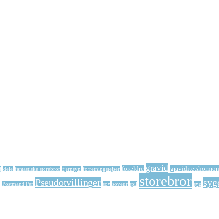
gravid
forældre
graviditetshormon
j
dele
fantastiske storebror
fjernsyn
forretningsrejser
storebror
Pseudotvillinger
syg
e
Postmand Per
sov
soveur
spil
syg