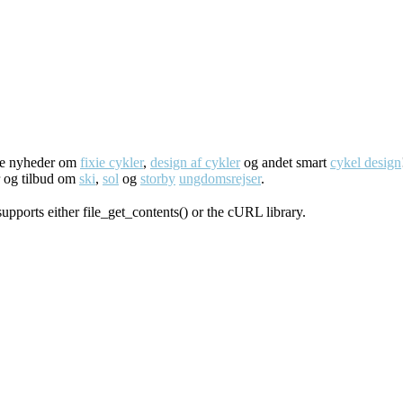
ste nyheder om
fixie cykler
,
design af cykler
og andet smart
cykel design
r og tilbud om
ski
,
sol
og
storby
ungdomsrejser
.
supports either file_get_contents() or the cURL library.