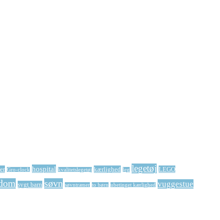
legetøj
hospital
er
kærlighed
LEGO
Gro-clock
kvalitetslegetøj
leg
dom
søvn
vuggestue
sygt barn
søvntræner
to børn
ubetinget kærlighed