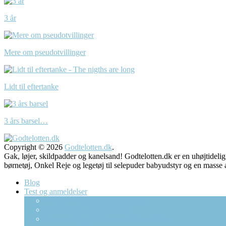
3 år
Mere om pseudotvillinger
Lidt til eftertanke
3 års barsel…
Copyright © 2026
Godtelotten.dk
.
Gak, løjer, skildpadder og kanelsand! Godtelotten.dk er en uhøjtidelig
børnetøj, Onkel Reje og legetøj til selepuder babyudstyr og 
Blog
Test og anmeldelser
CAMA Copenhagen Pusletaske
Gro Clock – Sovetræner Ur
Børneweb og Tabulex forælder app’en