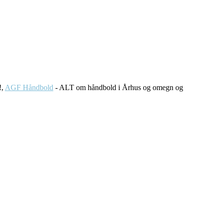
!,
AGF Håndbold
- ALT om håndbold i Århus og omegn og