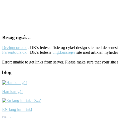
Besøg også…
Dezigncore.dk
- DK's fedeste fixie og cykel design site med de sene
Farsentours.dk
- DK's fedeste
ungdomsrejse
site med artikler, nyhede
Error: unable to get links from server. Please make sure that your site 
blog
Han kan gå!
EN lang lur – tak!